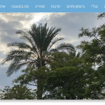
צח"י
ביטחון וחרום
תרבות
ספריה
מה במועצה
שימו