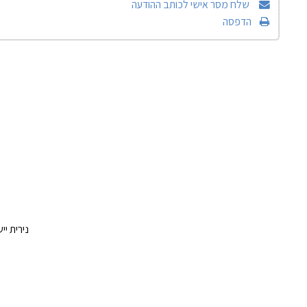
שלח מסר אישי לכותב ההודעה
הדפסה
נירית יישוב קהילתי כפרי |