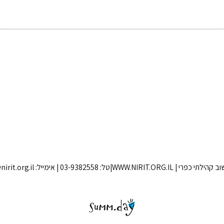
 WWW.NIRIT.ORG.IL|טל: 03-9382558 | אימייל: nirit@nirit.org.il